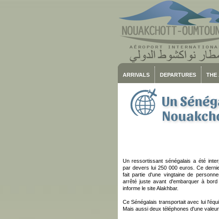
ARRIVALS
DEPARTURES
THE
Un Sénéga
Nouakchot
Un ressortissant sénégalais a été inte
par devers lui 250 000 euros. Ce der
fait partie d'une vingtaine de personn
arrêté juste avant d'embarquer à bord
informe le site Alakhbar.
Ce Sénégalais transportait avec lui l'équ
Mais aussi deux téléphones d'une valeu