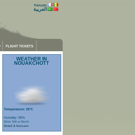
français
العربية
FLIGHT TICKETS
WEATHER IN
NOUAKCHOTT
Temperature: 26°C
Humidity: 86%
Wind: NW at 9km/h
Detail & forecast