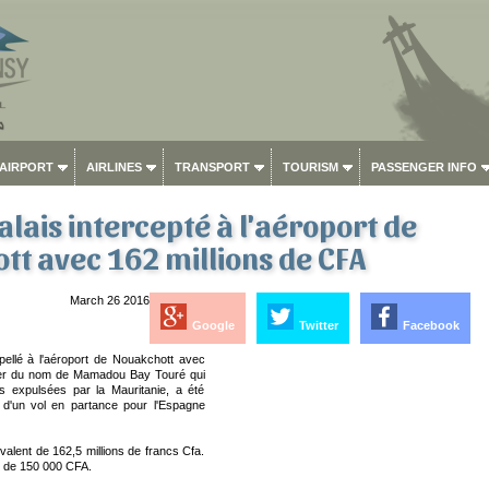
 AIRPORT
AIRLINES
TRANSPORT
TOURISM
PASSENGER INFO
lais intercepté à l'aéroport de
t avec 162 millions de CFA
March 26 2016
Google
Twitter
Facebook
rpellé à l'aéroport de Nouakchott avec
nier du nom de Mamadou Bay Touré qui
es expulsées par la Mauritanie, a été
 d'un vol en partance pour l'Espagne
ivalent de 162,5 millions de francs Cfa.
r de 150 000 CFA.