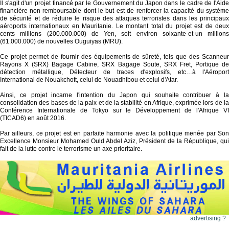
Il s'agit d'un projet financé par le Gouvernement du Japon dans le cadre de l'Aide
financière non-remboursable dont le but est de renforcer la capacité du système
de sécurité et de réduire le risque des attaques terroristes dans les principaux
aéroports internationaux en Mauritanie. Le montant total du projet est de deux
cents millions (200.000.000) de Yen, soit environ soixante-et-un millions
(61.000.000) de nouvelles Ouguiyas (MRU).
Ce projet permet de fournir des équipements de sûreté, tels que des Scanneur
Rayons X (SRX) Bagage Cabine, SRX Bagage Soute, SRX Fret, Portique de
détection métallique, Détecteur de traces d'explosifs, etc…à l'Aéroport
International de Nouakchott, celui de Nouadhibou et celui d'Atar.
Ainsi, ce projet incarne l'intention du Japon qui souhaite contribuer à la
consolidation des bases de la paix et de la stabilité en Afrique, exprimée lors de la
Conférence Internationale de Tokyo sur le Développement de l'Afrique VI
(TICAD6) en août 2016.
Par ailleurs, ce projet est en parfaite harmonie avec la politique menée par Son
Excellence Monsieur Mohamed Ould Abdel Aziz, Président de la République, qui
fait de la lutte contre le terrorisme un axe prioritaire.
advertising ?