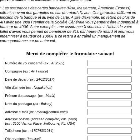
* Les assurances des cartes bancaires (Visa, Mastercard, American Express)
offrent souvent des garanties en cas de retard d'avion. Ces garanties diffèrent en
fonction de la banque et du type de carte. A titre d'exemple, un retard de plus de
4H avec une Visa Premier de la Société Générale vous permet d'être indemnisé à
hauteur de 400€. Autre exemple : une assurance X souscrite à l'achat de votre
billet d'avion vous permet de bénéficier de 31€ par heure de retard et peut vous
indemniser à hauteur de 1000€ si ce retard a entraîné un manquement de
correspondance sur un autre vol.
Merci de compléter le formulaire suivant
Numéro de vol concerné
(
ex : AF2585
)
Compagnie
(
ex : Air France
)
Date de départ
(
ex : 24/12/2017
)
Ville d'arrivée
(
ex : Nouakchott
)
Prénom du passager
(
ex : Maria
)
Nom du passager
(
ex : Boissy
)
Adresse e-mail
(
ex : maria@hotmail.com
)
Adresse postale (adresse complète, ville, pays)
(
ex : 2100 Vernon Place, Melbourne, FL. USA
)
Téléphone
(
ex : +17074331914
)
Observations
(
facultatif
)