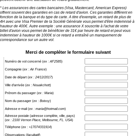
* Les assurances des cartes bancaires (Visa, Mastercard, American Express)
offrent souvent des garanties en cas de retard d'avion. Ces garanties diffèrent en
fonction de la banque et du type de carte. A titre d'exemple, un retard de plus de
4H avec une Visa Premier de la Société Générale vous permet d'être indemnisé à
hauteur de 400€. Autre exemple : une assurance X souscrite à l'achat de votre
billet d'avion vous permet de bénéficier de 31€ par heure de retard et peut vous
indemniser à hauteur de 1000€ si ce retard a entraîné un manquement de
correspondance sur un autre vol.
Merci de compléter le formulaire suivant
Numéro de vol concerné
(
ex : AF2585
)
Compagnie
(
ex : Air France
)
Date de départ
(
ex : 24/12/2017
)
Ville d'arrivée
(
ex : Nouakchott
)
Prénom du passager
(
ex : Maria
)
Nom du passager
(
ex : Boissy
)
Adresse e-mail
(
ex : maria@hotmail.com
)
Adresse postale (adresse complète, ville, pays)
(
ex : 2100 Vernon Place, Melbourne, FL. USA
)
Téléphone
(
ex : +17074331914
)
Observations
(
facultatif
)