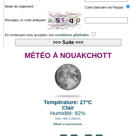
Mode de règlement:
Carte bancaire via Paypal:
Recopiez ce code antispam
En continuant vous acceptez nos
conditions générales
:
MÉTÉO À NOUAKCHOTT
Température: 27°C
Clair
Humidité: 82%
Vent: NW à 25km/h
Détail et prévisions