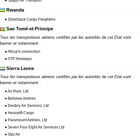
● Satgur Air Transport
Rwanda
● Silverback Cargo Freighters
Sao Tomé-et-Principe
Tous les transporteurs aériens certifiés par les autorités de cet Etat sont
bannis et notamment :
● Africa\'s connection
● STP Airwways
Sierra Leone
Tous les transporteurs aériens certifiés par les autorités de cet Etat sont
bannis et notamment :
● Air Rum, Ltd
● Bellview Airlines
● Destiny Air Services, Ltd
● Heavylift Cargo
● Paramount Airlines, Ltd
● Seven Four Eight Air Services Ltd
● Star Air