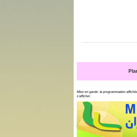
Pla
Mise en garde: la programmation affichée
s'afficher.