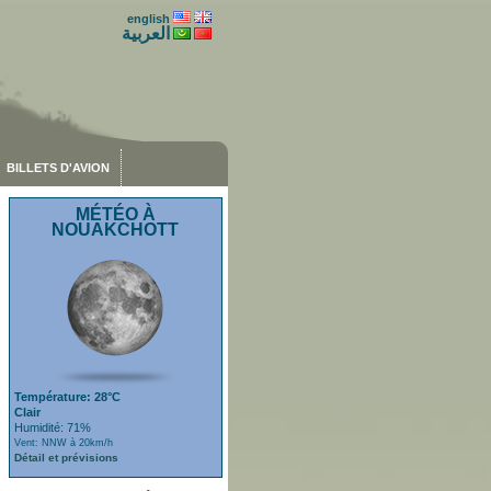
english
العربية
BILLETS D'AVION
MÉTÉO À
NOUAKCHOTT
Température: 28°C
Clair
Humidité: 71%
Vent: NNW à 20km/h
Détail et prévisions