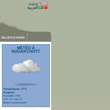
english
العربية
BILLETS D'AVION
MÉTÉO À
NOUAKCHOTT
Température: 27°C
Nuageux
Humidité: 74%
Vent: W à 18km/h
Détail et prévisions