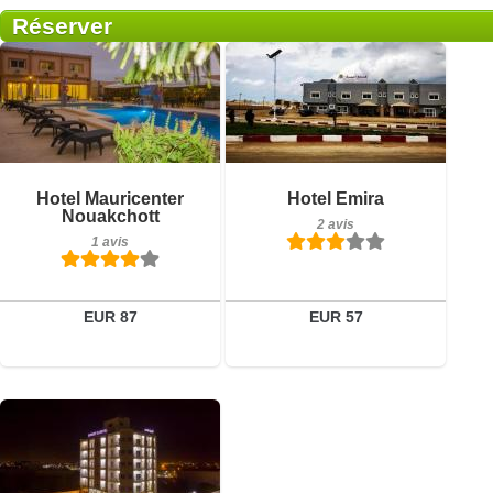
Réserver
Petit-déjeuner inclus
Petit-déjeuner inclus
Hotel Mauricenter
Hotel Emira
1 avis
2 avis
Nouakchott
2 avis
1 avis
Détails
Détails
Réserver
Réserver
EUR 87
EUR 57