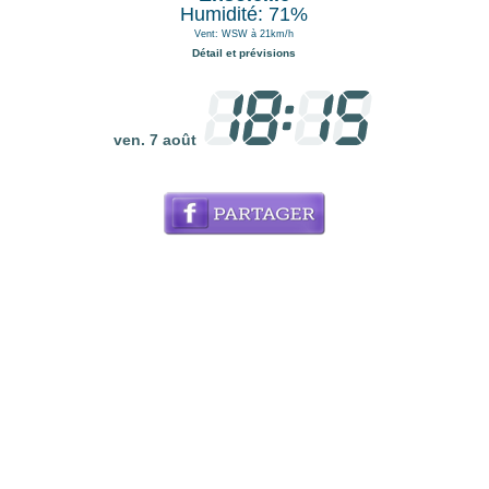
Humidité: 71%
Vent: WSW à 21km/h
Détail et prévisions
ven. 7 août