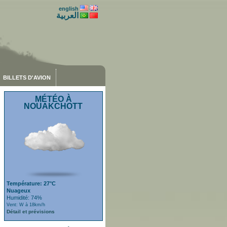
english
العربية
BILLETS D'AVION
MÉTÉO À
NOUAKCHOTT
Température: 27°C
Nuageux
Humidité: 74%
Vent: W à 18km/h
Détail et prévisions