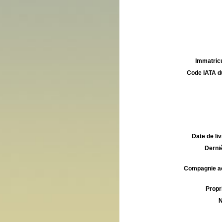
Immatricu
Code IATA d
Date de liv
Derniè
Compagnie aé
Propri
N