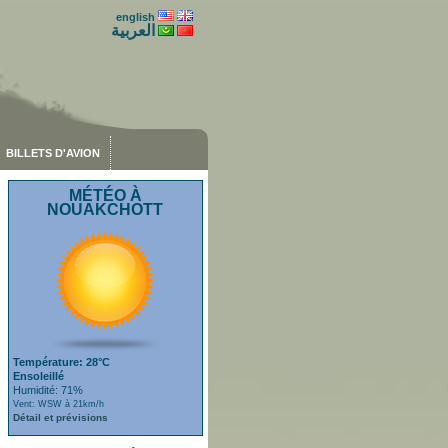
english
العربية
BILLETS D'AVION
MÉTÉO À
NOUAKCHOTT
Température: 28°C
Ensoleillé
Humidité: 71%
Vent: WSW à 21km/h
Détail et prévisions