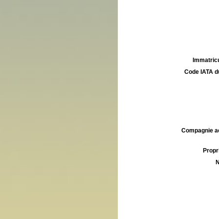
Immatricu
Code IATA d
Compagnie aé
Propri
N