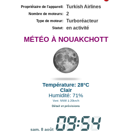
Turkish Airlines
Propriétaire de l'appareil:
2
Nombre de moteurs:
Turboréacteur
Type de moteur:
en activité
Statut:
MÉTÉO À NOUAKCHOTT
Température: 28°C
Clair
Humidité: 71%
Vent: NNW à 20km/h
Détail et prévisions
sam. 8 août