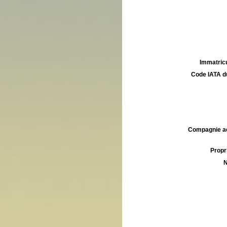
Immatricu
Code IATA d
Compagnie aé
Propri
N