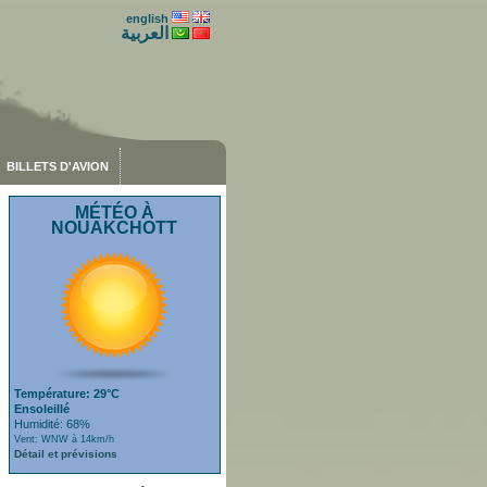
english
العربية
BILLETS D'AVION
MÉTÉO À
NOUAKCHOTT
Température: 29°C
Ensoleillé
Humidité: 68%
Vent: WNW à 14km/h
Détail et prévisions