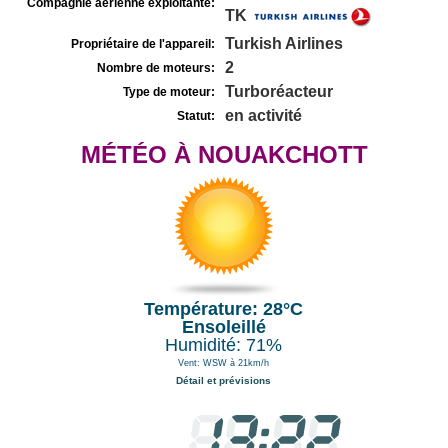
Compagnie aérienne exploitante:
TK
Turkish Airlines
Propriétaire de l'appareil:
2
Nombre de moteurs:
Turboréacteur
Type de moteur:
en activité
Statut:
MÉTÉO À NOUAKCHOTT
Température: 28°C
Ensoleillé
Humidité: 71%
Vent: WSW à 21km/h
Détail et prévisions