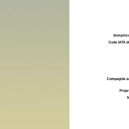
Immatricu
Code IATA d
Compagnie aé
Propri
N