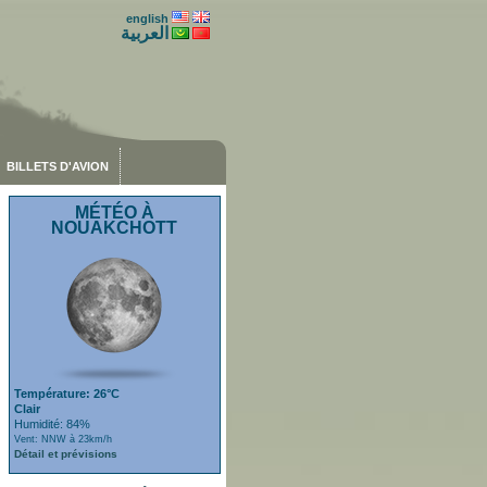
english
العربية
BILLETS D'AVION
MÉTÉO À
NOUAKCHOTT
Température: 26°C
Clair
Humidité: 84%
Vent: NNW à 23km/h
Détail et prévisions