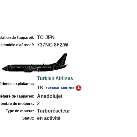
TC-JFN
lation de l'appareil:
737NG 8F2/W
u modèle d'aéronef:
Turkish Airlines
rienne exploitante:
TK
Anadolujet
étaire de l'appareil:
2
ombre de moteurs:
Turboréacteur
Type de moteur:
en activité
Statut: