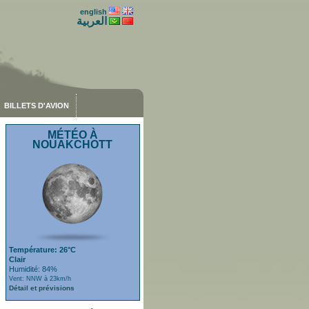
english
العربية
BILLETS D'AVION
MÉTÉO À
NOUAKCHOTT
Température: 26°C
Clair
Humidité: 84%
Vent: NNW à 23km/h
Détail et prévisions