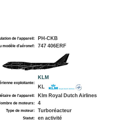
PH-CKB
lation de l'appareil:
747 406ERF
u modèle d'aéronef:
KLM
rienne exploitante:
KL
Klm Royal Dutch Airlines
étaire de l'appareil:
4
ombre de moteurs:
Turboréacteur
Type de moteur:
en activité
Statut: