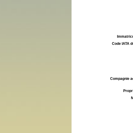
Immatricu
Code IATA d
Compagnie aé
Propri
N