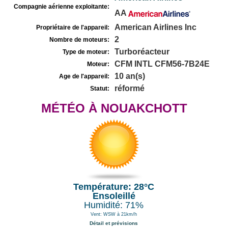
Compagnie aérienne exploitante:
AA
American Airlines Inc
Propriétaire de l'appareil:
2
Nombre de moteurs:
Turboréacteur
Type de moteur:
CFM INTL CFM56-7B24E
Moteur:
10 an(s)
Age de l'appareil:
réformé
Statut:
MÉTÉO À NOUAKCHOTT
Température: 28°C
Ensoleillé
Humidité: 71%
Vent: WSW à 21km/h
Détail et prévisions