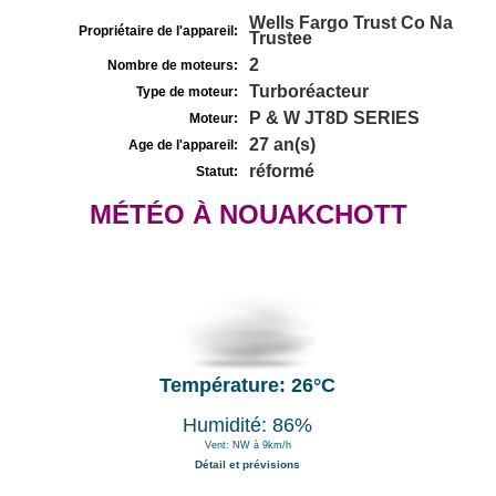
Wells Fargo Trust Co Na
Propriétaire de l'appareil:
Trustee
2
Nombre de moteurs:
Turboréacteur
Type de moteur:
P & W JT8D SERIES
Moteur:
27 an(s)
Age de l'appareil:
réformé
Statut:
MÉTÉO À NOUAKCHOTT
Température: 26°C
Humidité: 86%
Vent: NW à 9km/h
Détail et prévisions