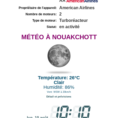
AA
American Airlines
Propriétaire de l'appareil:
2
Nombre de moteurs:
Turboréacteur
Type de moteur:
en activité
Statut:
MÉTÉO À NOUAKCHOTT
Température: 26°C
Clair
Humidité: 86%
Vent: WSW à 20km/h
Détail et prévisions
lun. 10 août