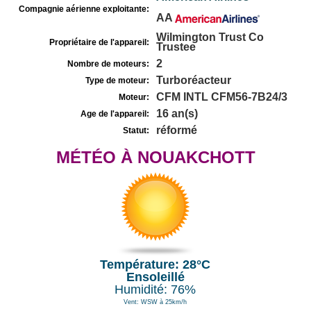
Compagnie aérienne exploitante:
AA
Wilmington Trust Co
Propriétaire de l'appareil:
Trustee
2
Nombre de moteurs:
Turboréacteur
Type de moteur:
CFM INTL CFM56-7B24/3
Moteur:
16 an(s)
Age de l'appareil:
réformé
Statut:
MÉTÉO À NOUAKCHOTT
Température: 28°C
Ensoleillé
Humidité: 76%
Vent: WSW à 25km/h