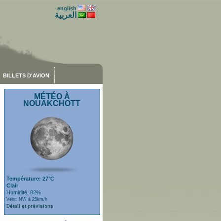
english
العربية
BILLETS D'AVION
MÉTÉO À
NOUAKCHOTT
Température: 27°C
Clair
Humidité: 82%
Vent: NW à 25km/h
Détail et prévisions