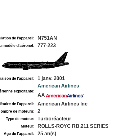
N751AN
lation de l'appareil:
777-223
u modèle d'aéronef:
1 janv. 2001
raison de l'appareil:
American Airlines
rienne exploitante:
AA
American Airlines Inc
étaire de l'appareil:
2
ombre de moteurs:
Turboréacteur
Type de moteur:
ROLLS-ROYC RB.211 SERIES
Moteur:
25 an(s)
Age de l'appareil: