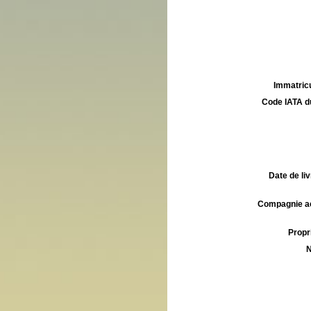
Immatricu
Code IATA d
Date de liv
Compagnie aé
Propri
N