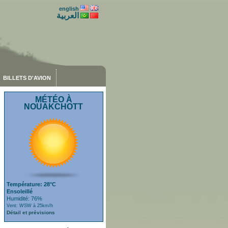
english
العربية
BILLETS D'AVION
MÉTÉO À
NOUAKCHOTT
Température: 28°C
Ensoleillé
Humidité: 76%
Vent: WSW à 25km/h
Détail et prévisions