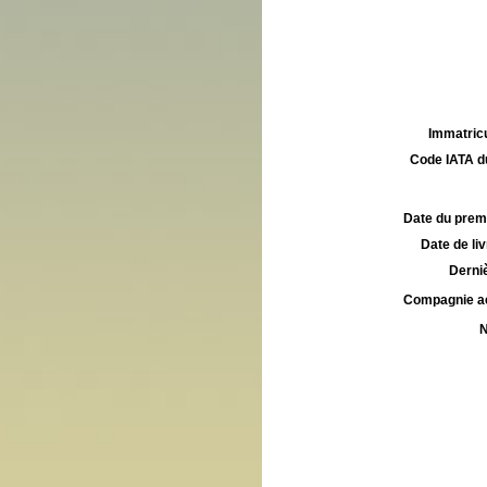
Immatricu
Code IATA d
Date du premie
Date de liv
Derniè
Compagnie aé
N