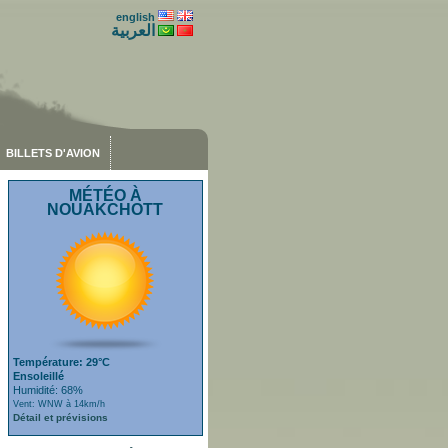
english
العربية
BILLETS D'AVION
MÉTÉO À
NOUAKCHOTT
Température: 29°C
Ensoleillé
Humidité: 68%
Vent: WNW à 14km/h
Détail et prévisions