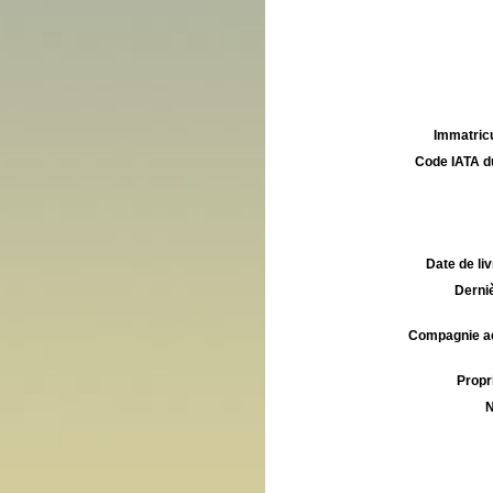
Immatricu
Code IATA d
Date de liv
Derniè
Compagnie aé
Propri
N