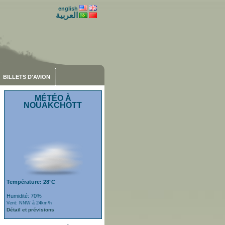
english
العربية
BILLETS D'AVION
MÉTÉO À
NOUAKCHOTT
Température: 28°C
Humidité: 70%
Vent: NNW à 24km/h
Détail et prévisions