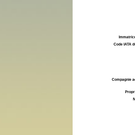
Immatricu
Code IATA d
Compagnie aé
Propri
N