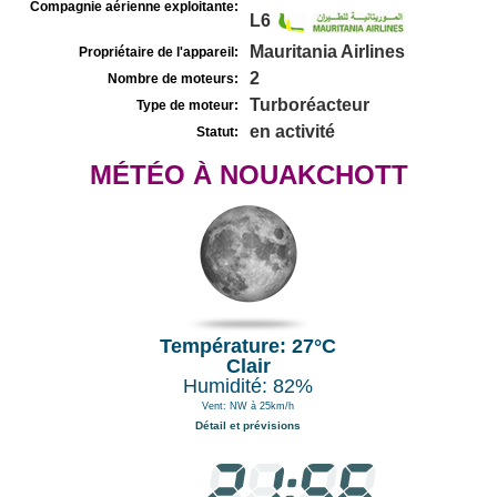
Compagnie aérienne exploitante:
L6
Mauritania Airlines
Propriétaire de l'appareil:
2
Nombre de moteurs:
Turboréacteur
Type de moteur:
en activité
Statut:
MÉTÉO À NOUAKCHOTT
Température: 27°C
Clair
Humidité: 82%
Vent: NW à 25km/h
Détail et prévisions