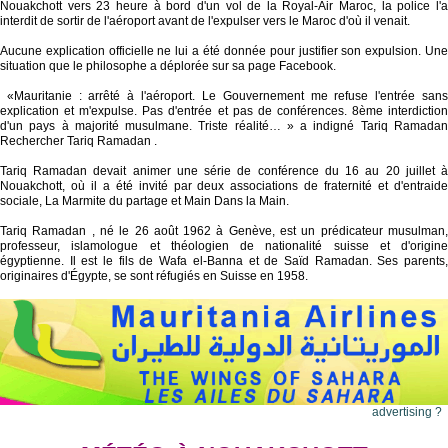
Nouakchott vers 23 heure à bord d'un vol de la Royal-Air Maroc, la police l'a
interdit de sortir de l'aéroport avant de l'expulser vers le Maroc d'où il venait.
Aucune explication officielle ne lui a été donnée pour justifier son expulsion. Une
situation que le philosophe a déplorée sur sa page Facebook.
«Mauritanie : arrêté à l'aéroport. Le Gouvernement me refuse l'entrée sans
explication et m'expulse. Pas d'entrée et pas de conférences. 8ème interdiction
d'un pays à majorité musulmane. Triste réalité… » a indigné Tariq Ramadan
Rechercher Tariq Ramadan .
Tariq Ramadan devait animer une série de conférence du 16 au 20 juillet à
Nouakchott, où il a été invité par deux associations de fraternité et d'entraide
sociale, La Marmite du partage et Main Dans la Main.
Tariq Ramadan , né le 26 août 1962 à Genève, est un prédicateur musulman,
professeur, islamologue et théologien de nationalité suisse et d'origine
égyptienne. Il est le fils de Wafa el-Banna et de Saïd Ramadan. Ses parents,
originaires d'Égypte, se sont réfugiés en Suisse en 1958.
advertising ?