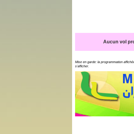
Aucun vol pro
Mise en garde: la programmation affichée
s'afficher.