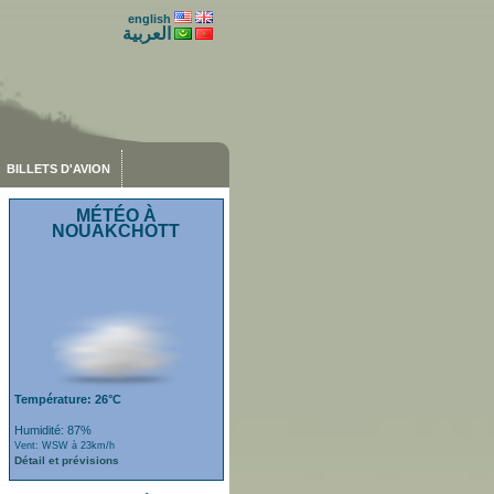
english
العربية
BILLETS D'AVION
MÉTÉO À
NOUAKCHOTT
Température: 26°C
Humidité: 87%
Vent: WSW à 23km/h
Détail et prévisions