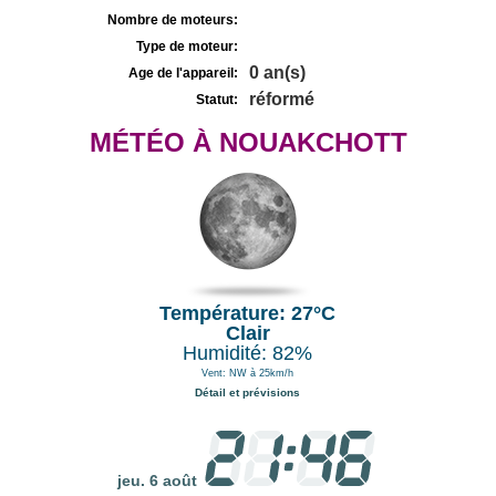
Nombre de moteurs:
Type de moteur:
0 an(s)
Age de l'appareil:
réformé
Statut:
MÉTÉO À NOUAKCHOTT
Température: 27°C
Clair
Humidité: 82%
Vent: NW à 25km/h
Détail et prévisions
jeu. 6 août