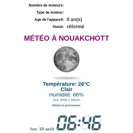
Nombre de moteurs:
Type de moteur:
0 an(s)
Age de l'appareil:
réformé
Statut:
MÉTÉO À NOUAKCHOTT
Température: 26°C
Clair
Humidité: 86%
Vent: WSW à 20km/h
Détail et prévisions
lun. 10 août