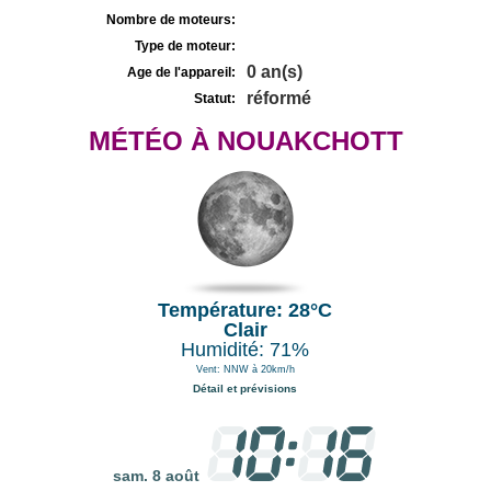
Nombre de moteurs:
Type de moteur:
0 an(s)
Age de l'appareil:
réformé
Statut:
MÉTÉO À NOUAKCHOTT
Température: 28°C
Clair
Humidité: 71%
Vent: NNW à 20km/h
Détail et prévisions
sam. 8 août