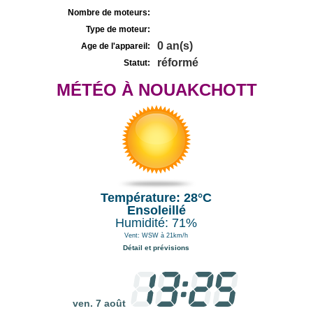
Nombre de moteurs:
Type de moteur:
0 an(s)
Age de l'appareil:
réformé
Statut:
MÉTÉO À NOUAKCHOTT
Température: 28°C
Ensoleillé
Humidité: 71%
Vent: WSW à 21km/h
Détail et prévisions
ven. 7 août