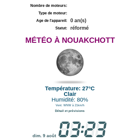
Nombre de moteurs:
Type de moteur:
0 an(s)
Age de l'appareil:
réformé
Statut:
MÉTÉO À NOUAKCHOTT
Température: 27°C
Clair
Humidité: 80%
Vent: WNW à 21km/h
Détail et prévisions
dim. 9 août