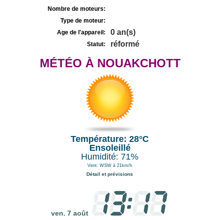
Nombre de moteurs:
Type de moteur:
0 an(s)
Age de l'appareil:
réformé
Statut:
MÉTÉO À NOUAKCHOTT
Température: 28°C
Ensoleillé
Humidité: 71%
Vent: WSW à 21km/h
Détail et prévisions
ven. 7 août