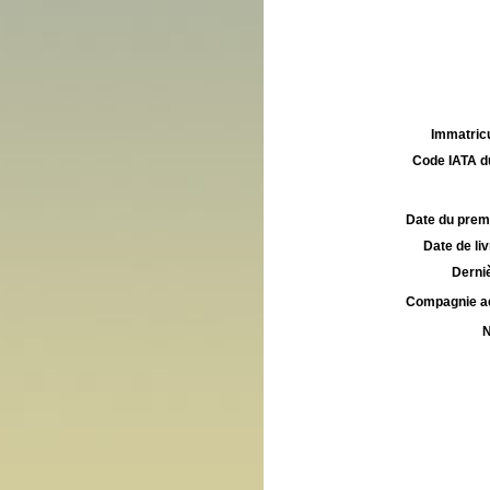
Immatricu
Code IATA d
Date du premie
Date de liv
Derniè
Compagnie aé
N