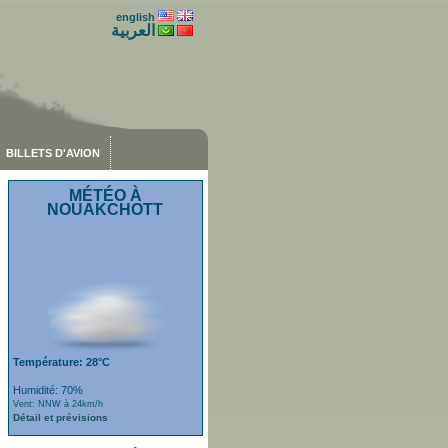
english
العربية
BILLETS D'AVION
MÉTÉO À
NOUAKCHOTT
Température: 28°C
Humidité: 70%
Vent: NNW à 24km/h
Détail et prévisions