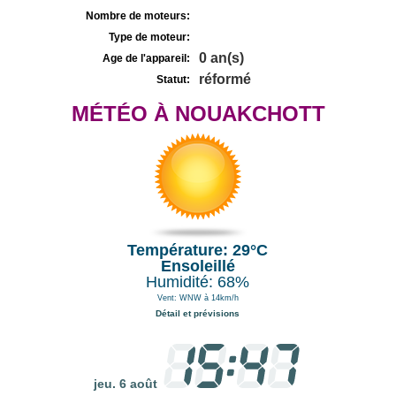
Nombre de moteurs:
Type de moteur:
0 an(s)
Age de l'appareil:
réformé
Statut:
MÉTÉO À NOUAKCHOTT
Température: 29°C
Ensoleillé
Humidité: 68%
Vent: WNW à 14km/h
Détail et prévisions
jeu. 6 août