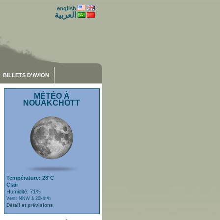
english
العربية
BILLETS D'AVION
MÉTÉO À
NOUAKCHOTT
Température: 28°C
Clair
Humidité: 71%
Vent: NNW à 20km/h
Détail et prévisions