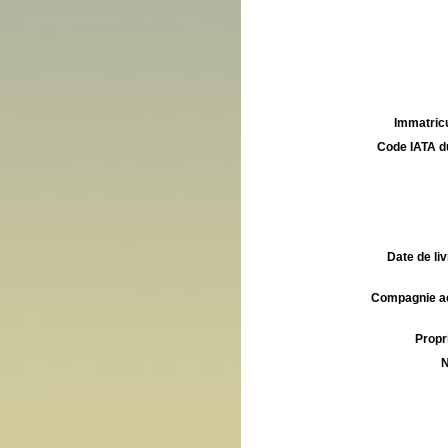
Immatricu
Code IATA d
Date de liv
Compagnie aé
Propri
N