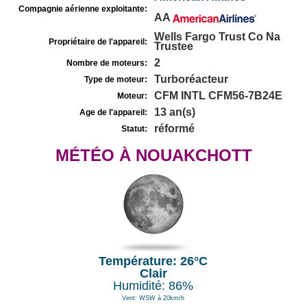
Compagnie aérienne exploitante:
AA
Wells Fargo Trust Co Na
Propriétaire de l'appareil:
Trustee
2
Nombre de moteurs:
Turboréacteur
Type de moteur:
CFM INTL CFM56-7B24E
Moteur:
13 an(s)
Age de l'appareil:
réformé
Statut:
MÉTÉO À NOUAKCHOTT
Température: 26°C
Clair
Humidité: 86%
Vent: WSW à 20km/h