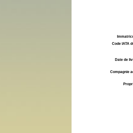
Immatricu
Code IATA d
Date de liv
Compagnie aé
Propri