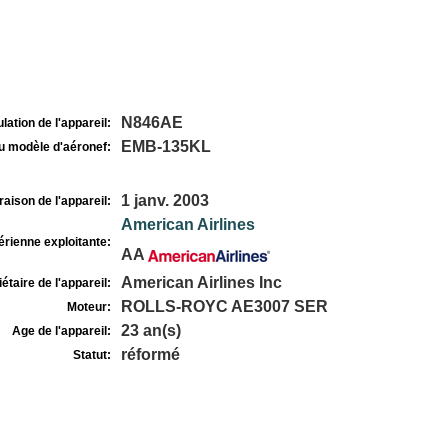
N846AE
lation de l'appareil:
EMB-135KL
u modèle d'aéronef:
1 janv. 2003
raison de l'appareil:
American Airlines
rienne exploitante:
AA
American Airlines Inc
étaire de l'appareil:
ROLLS-ROYC AE3007 SER
Moteur:
23 an(s)
Age de l'appareil:
réformé
Statut: