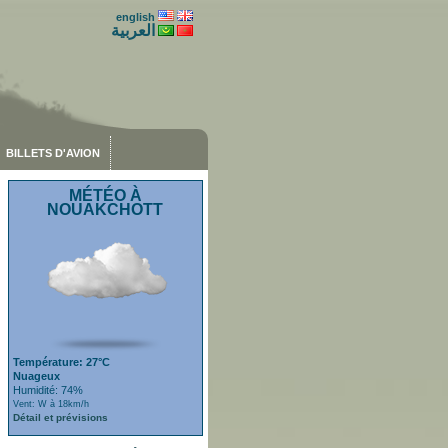
english
العربية
BILLETS D'AVION
MÉTÉO À
NOUAKCHOTT
Température: 27°C
Nuageux
Humidité: 74%
Vent: W à 18km/h
Détail et prévisions