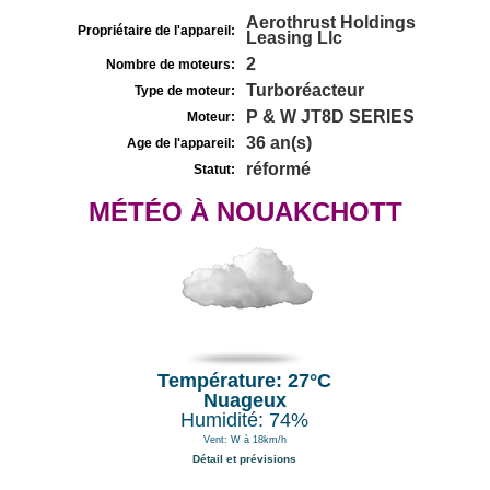
Aerothrust Holdings
Propriétaire de l'appareil:
Leasing Llc
2
Nombre de moteurs:
Turboréacteur
Type de moteur:
P & W JT8D SERIES
Moteur:
36 an(s)
Age de l'appareil:
réformé
Statut:
MÉTÉO À NOUAKCHOTT
Température: 27°C
Nuageux
Humidité: 74%
Vent: W à 18km/h
Détail et prévisions