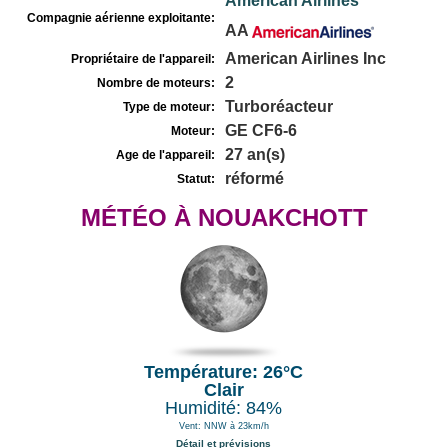
American Airlines
Compagnie aérienne exploitante:
AA
American Airlines Inc
Propriétaire de l'appareil:
2
Nombre de moteurs:
Turboréacteur
Type de moteur:
GE CF6-6
Moteur:
27 an(s)
Age de l'appareil:
réformé
Statut:
MÉTÉO À NOUAKCHOTT
Température: 26°C
Clair
Humidité: 84%
Vent: NNW à 23km/h
Détail et prévisions