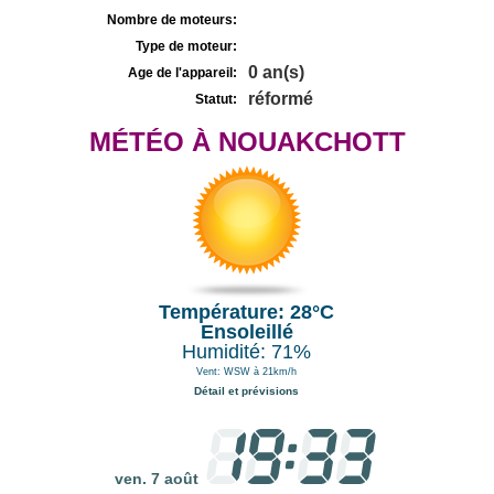
Nombre de moteurs:
Type de moteur:
0 an(s)
Age de l'appareil:
réformé
Statut:
MÉTÉO À NOUAKCHOTT
Température: 28°C
Ensoleillé
Humidité: 71%
Vent: WSW à 21km/h
Détail et prévisions
ven. 7 août