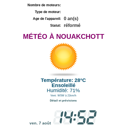
Nombre de moteurs:
Type de moteur:
0 an(s)
Age de l'appareil:
réformé
Statut:
MÉTÉO À NOUAKCHOTT
Température: 28°C
Ensoleillé
Humidité: 71%
Vent: WSW à 21km/h
Détail et prévisions
ven. 7 août