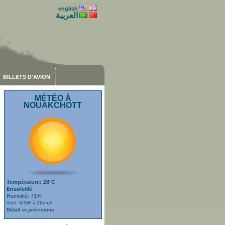
english
العربية
BILLETS D'AVION
MÉTÉO À
NOUAKCHOTT
Température: 28°C
Ensoleillé
Humidité: 71%
Vent: WSW à 21km/h
Détail et prévisions