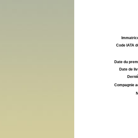
Immatricu
Code IATA d
Date du premie
Date de liv
Derniè
Compagnie aé
N