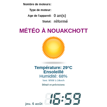
Nombre de moteurs:
Type de moteur:
0 an(s)
Age de l'appareil:
réformé
Statut:
MÉTÉO À NOUAKCHOTT
Température: 29°C
Ensoleillé
Humidité: 68%
Vent: WNW à 14km/h
Détail et prévisions
jeu. 6 août