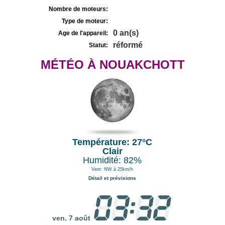
Nombre de moteurs:
Type de moteur:
0 an(s)
Age de l'appareil:
réformé
Statut:
MÉTÉO À NOUAKCHOTT
Température: 27°C
Clair
Humidité: 82%
Vent: NW à 25km/h
Détail et prévisions
ven. 7 août