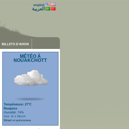
english
العربية
BILLETS D'AVION
MÉTÉO À
NOUAKCHOTT
Température: 27°C
Nuageux
Humidité: 74%
Vent: W à 18km/h
Détail et prévisions