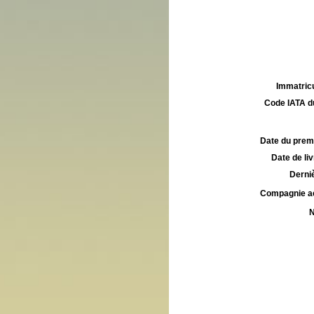
Immatricu
Code IATA d
Date du premie
Date de liv
Derniè
Compagnie aé
N