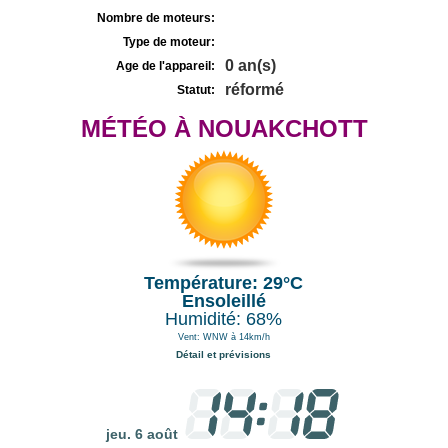
Nombre de moteurs:
Type de moteur:
0 an(s)
Age de l'appareil:
réformé
Statut:
MÉTÉO À NOUAKCHOTT
Température: 29°C
Ensoleillé
Humidité: 68%
Vent: WNW à 14km/h
Détail et prévisions
jeu. 6 août