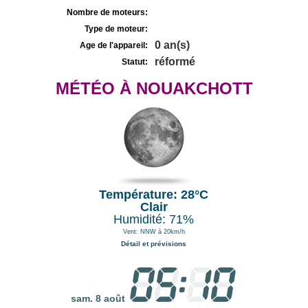
Nombre de moteurs:
Type de moteur:
0 an(s)
Age de l'appareil:
réformé
Statut:
MÉTÉO À NOUAKCHOTT
Température: 28°C
Clair
Humidité: 71%
Vent: NNW à 20km/h
Détail et prévisions
sam. 8 août