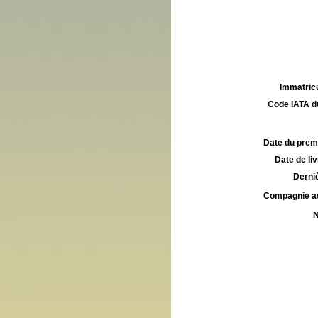
Immatricu
Code IATA d
Date du premie
Date de liv
Derniè
Compagnie aé
N