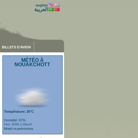
english
العربية
BILLETS D'AVION
MÉTÉO À
NOUAKCHOTT
Température: 26°C
Humidité: 87%
Vent: WSW à 23km/h
Détail et prévisions