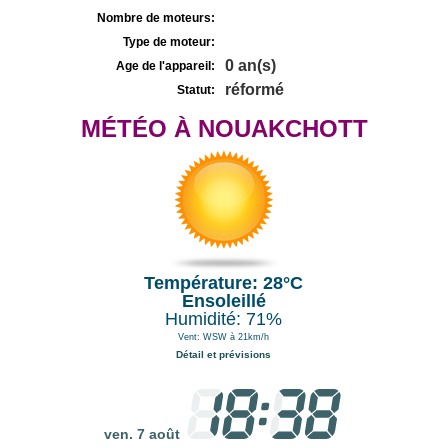
Nombre de moteurs:
Type de moteur:
0 an(s)
Age de l'appareil:
réformé
Statut:
MÉTÉO À NOUAKCHOTT
Température: 28°C
Ensoleillé
Humidité: 71%
Vent: WSW à 21km/h
Détail et prévisions
ven. 7 août