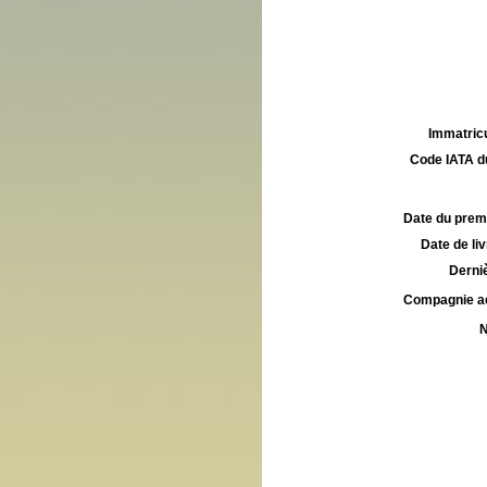
Immatricu
Code IATA d
Date du premie
Date de liv
Derniè
Compagnie aé
N