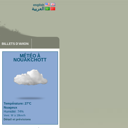
english
العربية
BILLETS D'AVION
MÉTÉO À
NOUAKCHOTT
Température: 27°C
Nuageux
Humidité: 74%
Vent: W à 18km/h
Détail et prévisions